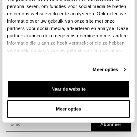
personaliseren, om functies voor social media te bieden
en om ons websiteverkeer te analyseren. Ook delen we
+31 23 205 2006
informatie over uw gebruik van onze site met onze
info@bruut.nl
partners voor social media, adverteren en analyse. Deze
Contact Formulier
partners kunnen deze gegevens combineren met andere
Open 11:00 - 18:00
informatie die u aan ze heeft verstrekt of die ze hebben
OPENINGSTIJDEN
verzameld op basis van uw gebruik van hun services.
Meer opties
Helpen
Over ons
Naar de website
Verzending
Meer opties
Nieuwsbrief
Abonneer