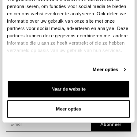
personaliseren, om functies voor social media te bieden
en om ons websiteverkeer te analyseren. Ook delen we
+31 23 205 2006
informatie over uw gebruik van onze site met onze
info@bruut.nl
partners voor social media, adverteren en analyse. Deze
Contact Formulier
partners kunnen deze gegevens combineren met andere
Open 11:00 - 18:30
informatie die u aan ze heeft verstrekt of die ze hebben
OPENINGSTIJDEN
verzameld op basis van uw gebruik van hun services.
Meer opties
Helpen
Over ons
Naar de website
Verzending
Meer opties
Nieuwsbrief
Abonneer