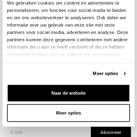
We gebruiken cookies om content en advertenties te
personaliseren, om functies voor social media te bieden
en om ons websiteverkeer te analyseren. Ook delen we
+31 23 205 2006
informatie over uw gebruik van onze site met onze
info@bruut.nl
partners voor social media, adverteren en analyse. Deze
Contact Formulier
partners kunnen deze gegevens combineren met andere
Open tot 21:00
informatie die u aan ze heeft verstrekt of die ze hebben
OPENINGSTIJDEN
verzameld op basis van uw gebruik van hun services.
Meer opties
Helpen
Over ons
Naar de website
Verzending
Meer opties
Nieuwsbrief
Abonneer