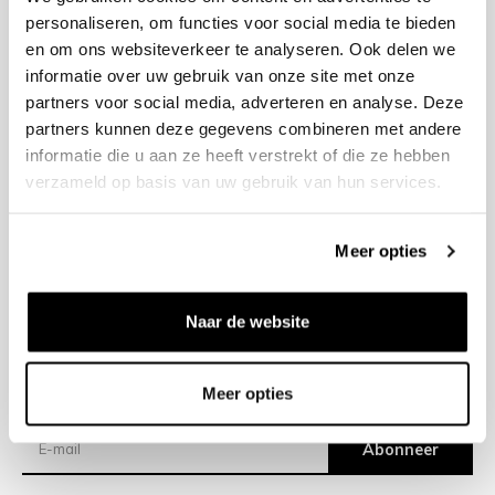
personaliseren, om functies voor social media te bieden
en om ons websiteverkeer te analyseren. Ook delen we
+31 23 205 2006
informatie over uw gebruik van onze site met onze
info@bruut.nl
partners voor social media, adverteren en analyse. Deze
Contact Formulier
partners kunnen deze gegevens combineren met andere
Open tot 18:30
informatie die u aan ze heeft verstrekt of die ze hebben
OPENINGSTIJDEN
verzameld op basis van uw gebruik van hun services.
Meer opties
Helpen
Over ons
Naar de website
Verzending
Meer opties
Nieuwsbrief
Abonneer