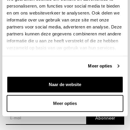
personaliseren, om functies voor social media te bieden
en om ons websiteverkeer te analyseren. Ook delen we
+31 23 205 2006
informatie over uw gebruik van onze site met onze
info@bruut.nl
partners voor social media, adverteren en analyse. Deze
Contact Formulier
partners kunnen deze gegevens combineren met andere
Open 11:00 - 18:30
informatie die u aan ze heeft verstrekt of die ze hebben
OPENINGSTIJDEN
verzameld op basis van uw gebruik van hun services.
Meer opties
Helpen
Over ons
Naar de website
Verzending
Meer opties
Nieuwsbrief
Abonneer