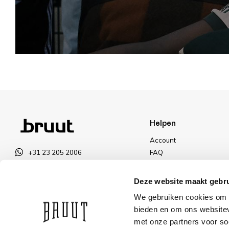
Helpen
Account
+31 23 205 2006
FAQ
info@bruut.nl
Ruilen & Retourneren
Contact Formulier
Betalen
Deze website maakt gebru
Open tot 21:00
Levering
We gebruiken cookies om c
OPENINGSTIJDEN
Kortingen
bieden en om ons websitev
met onze partners voor so