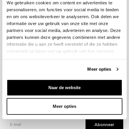
We gebruiken cookies om content en advertenties te
personaliseren, om functies voor social media te bieden
en om ons websiteverkeer te analyseren. Ook delen we
+31 23 205 2006
informatie over uw gebruik van onze site met onze
info@bruut.nl
partners voor social media, adverteren en analyse. Deze
Contact Formulier
partners kunnen deze gegevens combineren met andere
Open tot 18:30
informatie die u aan ze heeft verstrekt of die ze hebben
OPENINGSTIJDEN
verzameld op basis van uw gebruik van hun services.
Meer opties
Helpen
Over ons
Naar de website
Verzending
Meer opties
Nieuwsbrief
Abonneer