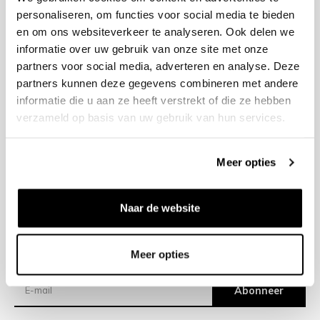
personaliseren, om functies voor social media te bieden
en om ons websiteverkeer te analyseren. Ook delen we
+31 23 205 2006
informatie over uw gebruik van onze site met onze
info@bruut.nl
partners voor social media, adverteren en analyse. Deze
Contact Formulier
partners kunnen deze gegevens combineren met andere
Open tot 21:00
informatie die u aan ze heeft verstrekt of die ze hebben
OPENINGSTIJDEN
verzameld op basis van uw gebruik van hun services.
Meer opties
Helpen
Over ons
Naar de website
Verzending
Meer opties
Nieuwsbrief
Abonneer