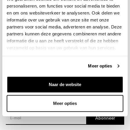
personaliseren, om functies voor social media te bieden
en om ons websiteverkeer te analyseren. Ook delen we
+31 23 205 2006
informatie over uw gebruik van onze site met onze
info@bruut.nl
partners voor social media, adverteren en analyse. Deze
Contact Formulier
partners kunnen deze gegevens combineren met andere
Open 12:00 - 18:00
informatie die u aan ze heeft verstrekt of die ze hebben
OPENINGSTIJDEN
verzameld op basis van uw gebruik van hun services.
Meer opties
Helpen
Over ons
Naar de website
Verzending
Meer opties
Nieuwsbrief
Abonneer