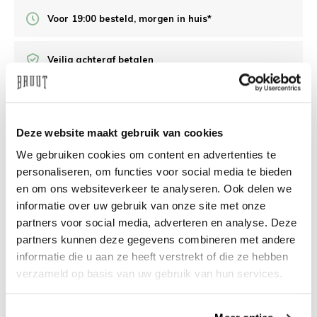
Voor 19:00 besteld, morgen in huis*
Veilig achteraf betalen
/10 op Feedback Company
Deze website maakt gebruik van cookies
Hulp nodig?
We helpen
We gebruiken cookies om content en advertenties te
personaliseren, om functies voor social media te bieden
info@bruut.nl
Live chat
Whatsapp
en om ons websiteverkeer te analyseren. Ook delen we
informatie over uw gebruik van onze site met onze
Over dit product
partners voor social media, adverteren en analyse. Deze
partners kunnen deze gegevens combineren met andere
Verzenden & retourneren
informatie die u aan ze heeft verstrekt of die ze hebben
verzameld op basis van uw gebruik van hun services.
Gerelateerde producten