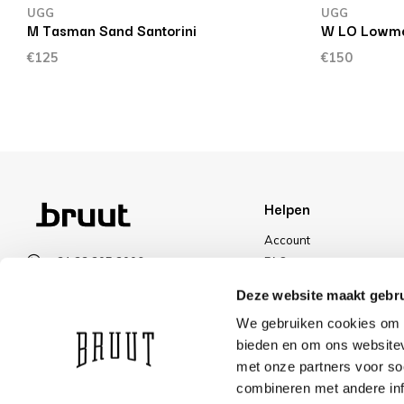
UGG
UGG
M Tasman Sand Santorini
W LO Lowme
€125
€150
Helpen
Account
+31 23 205 2006
FAQ
info@bruut.nl
Ruilen & Retourneren
Deze website maakt gebru
Contact Formulier
Betalen
We gebruiken cookies om c
Open 11:00 - 21:00
Levering
bieden en om ons websitev
OPENINGSTIJDEN
Kortingen
met onze partners voor so
combineren met andere inf