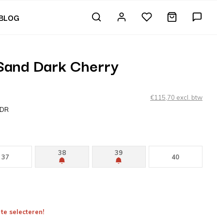
BLOG
Sand Dark Cherry
€115,70 excl. btw
DDR
38
39
37
40
te selecteren!