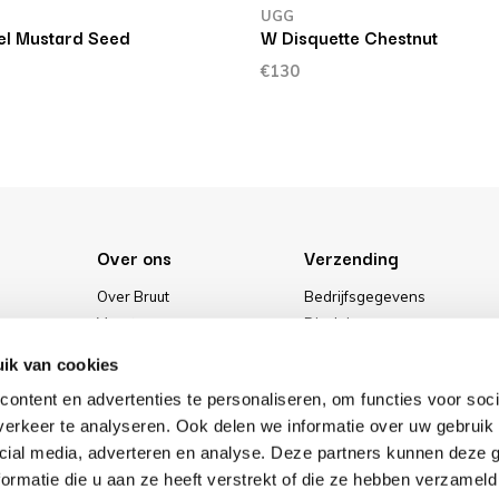
UGG
l Mustard Seed
W Disquette Chestnut
€130
Over ons
Verzending
Over Bruut
Bedrijfsgegevens
Vacatures
Disclaimer
Media
Algemene voorwaarden
ik van cookies
Onze winkel
Privacybeleid
ontent en advertenties te personaliseren, om functies voor soci
Cookies
erkeer te analyseren. Ook delen we informatie over uw gebruik 
cial media, adverteren en analyse. Deze partners kunnen deze
ormatie die u aan ze heeft verstrekt of die ze hebben verzameld