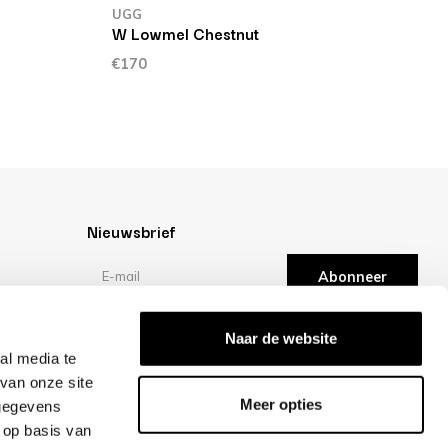
UGG
W Lowmel Chestnut
€170
Nieuwsbrief
Abonneer
Reviews
Naar de website
al media te
van onze site
/10 -
klantbeoordelingen
Meer opties
 gegevens
 op basis van