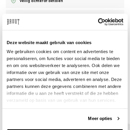
Veilig achteraf betalen
/10 op Feedback Company
Hulp nodig?
We helpen
Deze website maakt gebruik van cookies
We gebruiken cookies om content en advertenties te
info@bruut.nl
Live chat
Whatsapp
personaliseren, om functies voor social media te bieden
en om ons websiteverkeer te analyseren. Ook delen we
Over dit product
informatie over uw gebruik van onze site met onze
Verzenden & retourneren
partners voor social media, adverteren en analyse. Deze
partners kunnen deze gegevens combineren met andere
informatie die u aan ze heeft verstrekt of die ze hebben
Gerelateerde producten
verzameld op basis van uw gebruik van hun services.
Meer opties