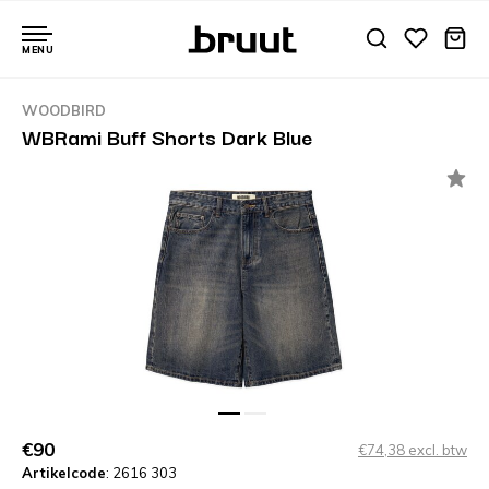
MENU
WOODBIRD
WBRami Buff Shorts Dark Blue
€90
€74,38 excl. btw
Artikelcode
: 2616 303