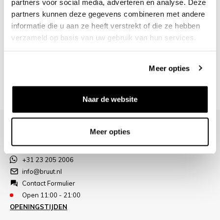
partners voor social media, adverteren en analyse. Deze
fresh essentials': alle kleding die hij zou dragen, een babycollectie
partners kunnen deze gegevens combineren met andere
geïnspireerd op de geboorte van zijn dochtertje, wat meubels en
informatie die u aan ze heeft verstrekt of die ze hebben
accessoires.
verzameld op basis van uw gebruik van hun services.
Zo'n 8 jaar later is ook dit merk een steady speler geworden in de,
vooral Amerikaanse, streetwear scene. We zijn daarom ook erg
trots dat wij als een van de weinige retailers Carrots by Anwar
Meer opties
Carrots mogen aanbieden!
Naar de website
Meer opties
+31 23 205 2006
info@bruut.nl
Contact Formulier
Open 11:00 - 21:00
OPENINGSTIJDEN