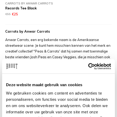
CARROTS BY ANWAR CARROTS
Records Tee Black
€55
€25
Carrots by Anwar Carrots
Anwar Carrots, een erg bekende naam is de Amerikaanse
streetwear scene. Je kunt hem misschien kennen van het merk en
creatief collectief "Peas & Carrots' dat hij samen met toenmalige
beste vrienden Josh Peas en Casey Veggies, die je misschien ook
wel kent van hiphop collective Odd Future, oprichtte in 2007. Het
merk maakte toen al veel lawaai in Californië door de eigen en
bijzondere stijl dat het had. Al in een zeer korte tijd bouwde zij een
erg sterke fanbase op.
Deze website maakt gebruik van cookies
Anwar bleef zich zelf continue ontwikkelen en groeide al snel uit
We gebruiken cookies om content en advertenties te
tot een ondernemende leider in de mode en muziek scene voor de
personaliseren, om functies voor social media te bieden
nieuwe generatie uit LA.
en om ons websiteverkeer te analyseren. Ook delen we
In 2015 kwam Anwar met het idee om een self titled merk op te
informatie over uw gebruik van onze site met onze
zetten. Een merk dat, volgens Carrots zelf, een collectie is aan 'zijn