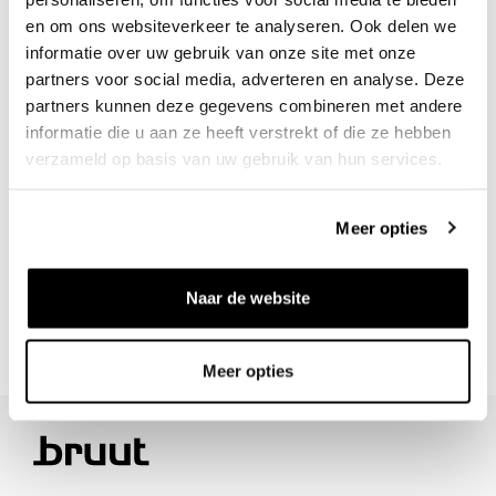
Veilig achteraf betalen
en om ons websiteverkeer te analyseren. Ook delen we
informatie over uw gebruik van onze site met onze
partners voor social media, adverteren en analyse. Deze
/10 op Feedback Company
partners kunnen deze gegevens combineren met andere
informatie die u aan ze heeft verstrekt of die ze hebben
verzameld op basis van uw gebruik van hun services.
Hulp nodig?
We helpen
info@bruut.nl
Live chat
Whatsapp
Meer opties
Over dit product
Naar de website
Verzenden & retourneren
Meer opties