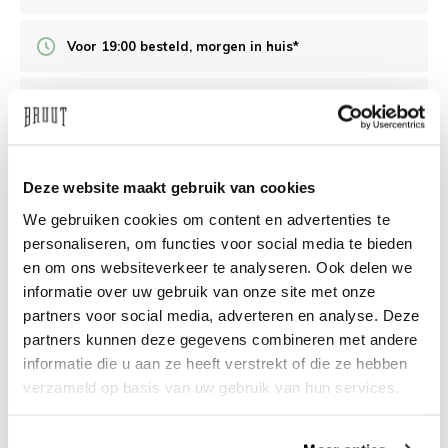
Voor 19:00 besteld, morgen in huis*
Veilig achteraf betalen
/10 op Feedback Company
Deze website maakt gebruik van cookies
We gebruiken cookies om content en advertenties te
Hulp nodig?
We helpen
personaliseren, om functies voor social media te bieden
en om ons websiteverkeer te analyseren. Ook delen we
info@bruut.nl
Live chat
Whatsapp
informatie over uw gebruik van onze site met onze
partners voor social media, adverteren en analyse. Deze
Over dit product
partners kunnen deze gegevens combineren met andere
informatie die u aan ze heeft verstrekt of die ze hebben
Verzenden & retourneren
verzameld op basis van uw gebruik van hun services.
Gerelateerde producten