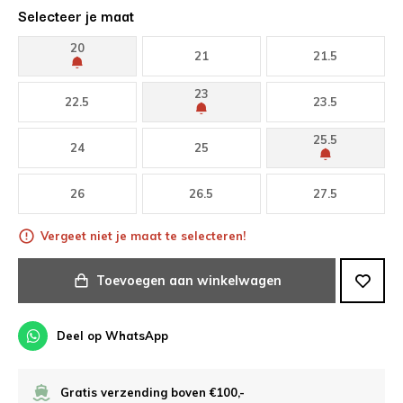
Selecteer je maat
20
21
21.5
23
22.5
23.5
25.5
24
25
26
26.5
27.5
Vergeet niet je maat te selecteren!
Toevoegen aan winkelwagen
Deel op WhatsApp
Gratis verzending boven €100,-