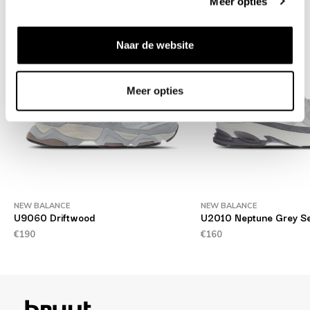
Meer opties
Naar de website
Meer opties
NEW BALANCE
NEW BALANCE
U9060 Driftwood
U2010 Neptune Grey Se
€190
€160