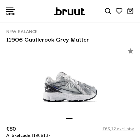
MENU
NEW BALANCE
I1906 Castlerock Grey Matter
€80
€66,12 excl. btw
Artikelcode
: I1906137