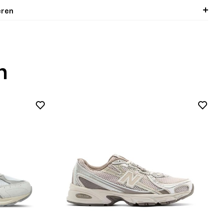
eren
n