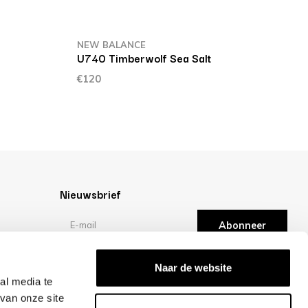
NEW BALANCE
N
U740 Timberwolf Sea Salt
I
€120
€
Nieuwsbrief
Abonneer
Reviews
Naar de website
al media te
van onze site
/10 -
klantbeoordelingen