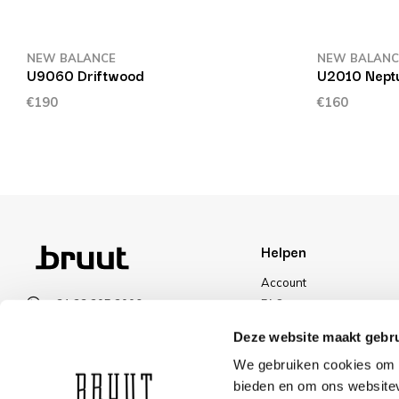
NEW BALANCE
NEW BALANC
U9060 Driftwood
U2010 Neptu
€190
€160
Helpen
Account
+31 23 205 2006
FAQ
info@bruut.nl
Ruilen & Retourneren
Deze website maakt gebru
Contact Formulier
Betalen
We gebruiken cookies om c
Open tot 18:00
Levering
bieden en om ons websitev
OPENINGSTIJDEN
Kortingen