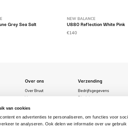
E
NEW BALANCE
ne Grey Sea Salt
U880 Reflection White Pink
€140
Over ons
Verzending
Over Bruut
Bedrijfsgegevens
Vacatures
Disclaimer
Media
Algemene voorwaarden
ik van cookies
Onze winkel
Privacybeleid
ontent en advertenties te personaliseren, om functies voor soci
Cookies
erkeer te analyseren. Ook delen we informatie over uw gebruik 