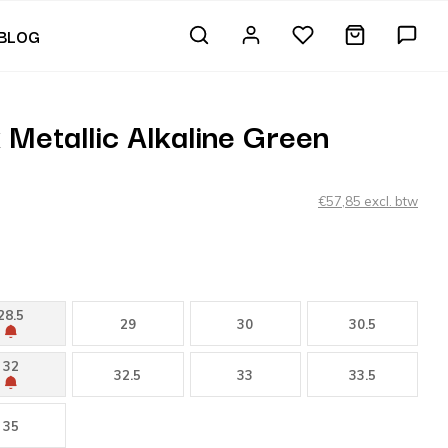
BLOG
Metallic Alkaline Green
€57,85 excl. btw
28.5
29
30
30.5
32
32.5
33
33.5
35