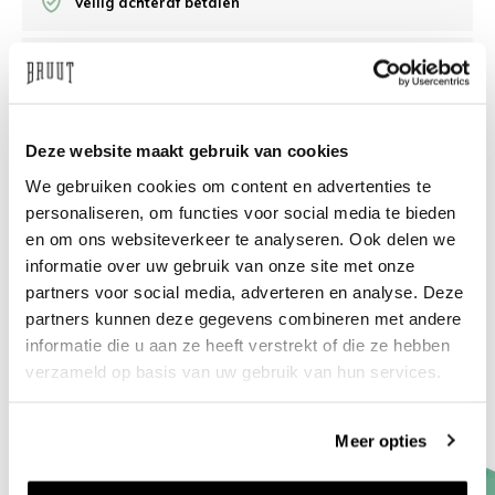
Veilig achteraf betalen
/10 op Feedback Company
Hulp nodig?
We helpen
Deze website maakt gebruik van cookies
We gebruiken cookies om content en advertenties te
info@bruut.nl
Live chat
Whatsapp
personaliseren, om functies voor social media te bieden
en om ons websiteverkeer te analyseren. Ook delen we
Over dit product
informatie over uw gebruik van onze site met onze
partners voor social media, adverteren en analyse. Deze
Verzenden & retourneren
partners kunnen deze gegevens combineren met andere
informatie die u aan ze heeft verstrekt of die ze hebben
Gerelateerde producten
verzameld op basis van uw gebruik van hun services.
Meer opties