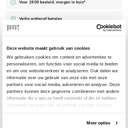
Voor 19:00 besteld, morgen in huis*
Veilig achteraf betalen
/10 op Feedback Company
Deze website maakt gebruik van cookies
Hulp nodig?
We helpen
We gebruiken cookies om content en advertenties te
personaliseren, om functies voor social media te bieden
info@bruut.nl
Live chat
Whatsapp
en om ons websiteverkeer te analyseren. Ook delen we
informatie over uw gebruik van onze site met onze
Over dit product
partners voor social media, adverteren en analyse. Deze
partners kunnen deze gegevens combineren met andere
Verzenden & retourneren
informatie die u aan ze heeft verstrekt of die ze hebben
verzameld op basis van uw gebruik van hun services.
Gerelateerde producten
Meer opties