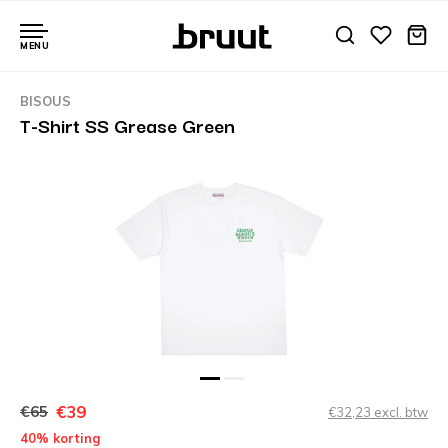
MENU
BISOUS
T-Shirt SS Grease Green
€39
€65
€32,23 excl. btw
40% korting