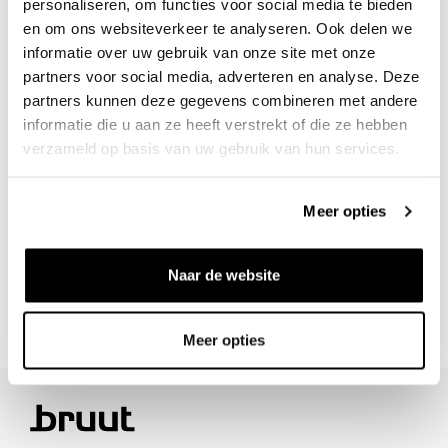
personaliseren, om functies voor social media te bieden
Veilig achteraf betalen
en om ons websiteverkeer te analyseren. Ook delen we
informatie over uw gebruik van onze site met onze
partners voor social media, adverteren en analyse. Deze
/10 op Feedback Company
partners kunnen deze gegevens combineren met andere
informatie die u aan ze heeft verstrekt of die ze hebben
verzameld op basis van uw gebruik van hun services.
Hulp nodig?
We helpen
info@bruut.nl
Live chat
Whatsapp
Meer opties
Over dit product
Naar de website
Verzenden & retourneren
Meer opties