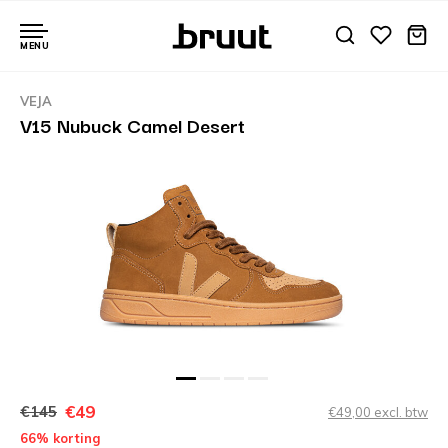
MENU
VEJA
V15 Nubuck Camel Desert
€49
€145
€49,00 excl. btw
66% korting