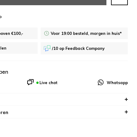
p
boven €100,-
Voor 19:00 besteld, morgen in huis*
alen
/10 op Feedback Company
pen
Live chat
Whatsapp
eren