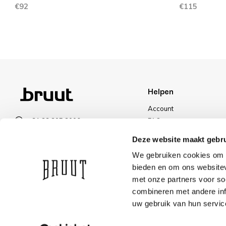
€92
€115
Helpen
Account
+31 23 205 2006
FAQ
info@bruut.nl
Ruilen & Retourneren
Deze website maakt gebru
Contact Formulier
Betalen
We gebruiken cookies om c
Open tot 21:00
Levering
bieden en om ons websitev
OPENINGSTIJDEN
Kortingen
met onze partners voor so
combineren met andere inf
uw gebruik van hun servic