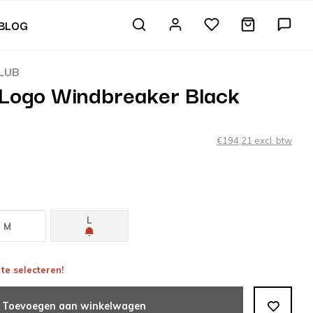
BLOG
CLUB
 Logo Windbreaker Black
€194,21 excl. btw
L
M
te selecteren!
Toevoegen aan winkelwagen