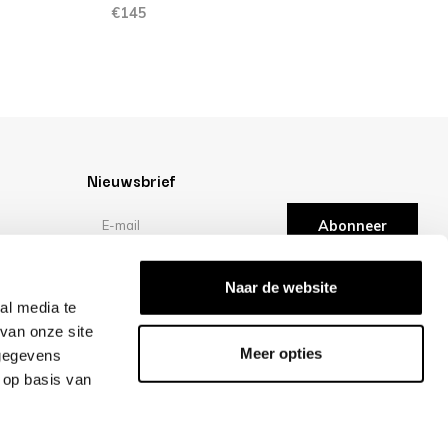
€145
€
Nieuwsbrief
Abonneer
Reviews
Naar de website
al media te
van onze site
/10 -
klantbeoordelingen
Meer opties
 gegevens
 op basis van