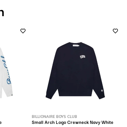
n
BILLIONAIRE BOYS CLUB
B
e
Small Arch Logo Crewneck Navy White
S