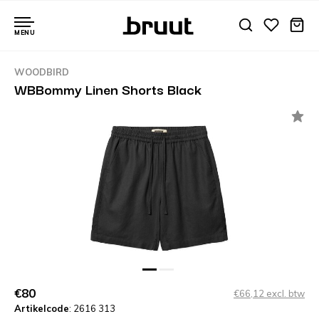
MENU
WOODBIRD
WBBommy Linen Shorts Black
€80
€66,12 excl. btw
Artikelcode
: 2616 313