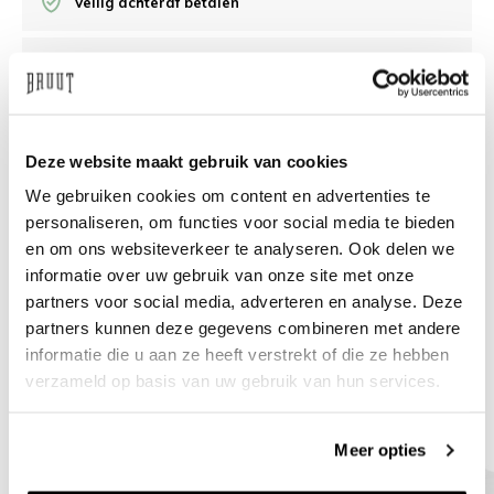
Veilig achteraf betalen
/10 op Feedback Company
Hulp nodig?
We helpen
Deze website maakt gebruik van cookies
We gebruiken cookies om content en advertenties te
info@bruut.nl
Live chat
Whatsapp
personaliseren, om functies voor social media te bieden
en om ons websiteverkeer te analyseren. Ook delen we
Over dit product
informatie over uw gebruik van onze site met onze
Verzenden & retourneren
partners voor social media, adverteren en analyse. Deze
partners kunnen deze gegevens combineren met andere
informatie die u aan ze heeft verstrekt of die ze hebben
Gerelateerde producten
verzameld op basis van uw gebruik van hun services.
Meer opties