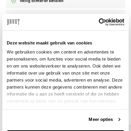
Veilig achteraf betalen
/10 op Feedback Company
Hulp nodig?
We helpen
Deze website maakt gebruik van cookies
We gebruiken cookies om content en advertenties te
info@bruut.nl
Live chat
Whatsapp
personaliseren, om functies voor social media te bieden
en om ons websiteverkeer te analyseren. Ook delen we
Over dit product
informatie over uw gebruik van onze site met onze
Verzenden & retourneren
partners voor social media, adverteren en analyse. Deze
partners kunnen deze gegevens combineren met andere
informatie die u aan ze heeft verstrekt of die ze hebben
Gerelateerde producten
verzameld op basis van uw gebruik van hun services.
Meer opties