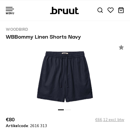
MENU
WOODBIRD
WBBommy Linen Shorts Navy
€80
€66,12 excl. btw
Artikelcode
: 2616 313